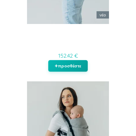
νέο
152.42 €
προσθέστε