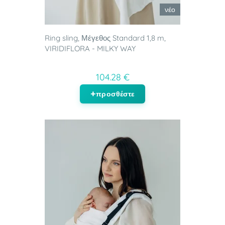
νέο
Ring sling, Μέγεθος Standard 1,8 m,
VIRIDIFLORA - MILKY WAY
104.28 €
προσθέστε