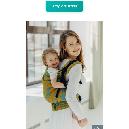
προσθέστε
νέο