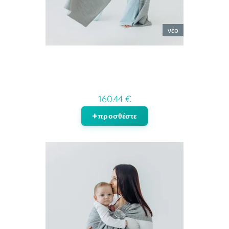
νέο
160.44 €
προσθέστε