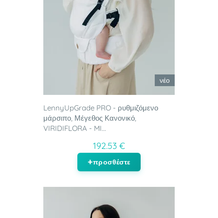
νέο
LennyUpGrade PRO - ρυθμιζόμενο
μάρσιπο, Μέγεθος Κανονικό,
VIRIDIFLORA - MI...
192.53 €
προσθέστε