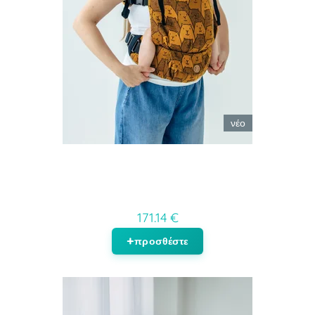
νέο
171.14 €
προσθέστε