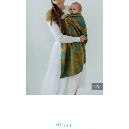
νέο
93.59 €