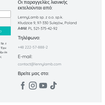
Οι παραγγελίες λιανικής
εκτελούνται από:
LennyLamb sp. z o.o. sp.k.
Kłudzice 9, 97-330 Sulejów, Poland
ΑΦΜ: PL 521-375-42-92
Τηλέφωνο:
Sp. z
+48 222-57-888-2
κ. Έχω
ζω ότι
E-mail:
ως
contact@lennylamb.com
Βρείτε μας στο: