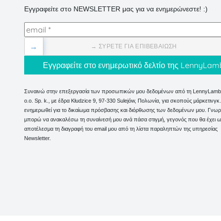
Εγγραφείτε στο NEWSLETTER μας για να ενημερώνεστε! :)
→
→ ΣΎΡΕΤΕ ΓΙΑ ΕΠΙΒΕΒΑΊΩΣΗ
Συναινώ στην επεξεργασία των προσωπικών μου δεδομένων από τη LennyLamb 
o.o. Sp. k., με έδρα Kłudzice 9, 97-330 Sulejów, Πολωνία, για σκοπούς μάρκετινγ
ενημερωθεί για το δικαίωμα πρόσβασης και διόρθωσης των δεδομένων μου. Γνωρί
μπορώ να ανακαλέσω τη συναίνεσή μου ανά πάσα στιγμή, γεγονός που θα έχει 
αποτέλεσμα τη διαγραφή του email μου από τη λίστα παραληπτών της υπηρεσίας
Newsletter.