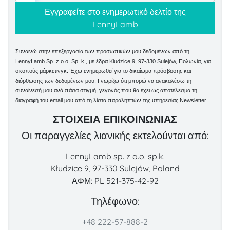
Συναινώ στην επεξεργασία των προσωπικών μου δεδομένων από τη
LennyLamb Sp. z o.o. Sp. k., με έδρα Kłudzice 9, 97-330 Sulejów, Πολωνία, για
σκοπούς μάρκετινγκ. Έχω ενημερωθεί για το δικαίωμα πρόσβασης και
διόρθωσης των δεδομένων μου. Γνωρίζω ότι μπορώ να ανακαλέσω τη
συναίνεσή μου ανά πάσα στιγμή, γεγονός που θα έχει ως αποτέλεσμα τη
διαγραφή του email μου από τη λίστα παραληπτών της υπηρεσίας Newsletter.
ΣΤΟΙΧΕΊΑ ΕΠΙΚΟΙΝΩΝΊΑΣ
Οι παραγγελίες λιανικής εκτελούνται από:
LennyLamb sp. z o.o. sp.k.
Kłudzice 9, 97-330 Sulejów, Poland
ΑΦΜ: PL 521-375-42-92
Τηλέφωνο:
+48 222-57-888-2