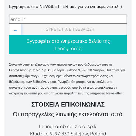
Εγγραφείτε στο NEWSLETTER μας για να ενημερώνεστε! :)
→
→ ΣΎΡΕΤΕ ΓΙΑ ΕΠΙΒΕΒΑΊΩΣΗ
Συναινώ στην επεξεργασία των προσωπικών μου δεδομένων από τη
LennyLamb Sp. z o.o. Sp. k., με έδρα Kłudzice 9, 97-330 Sulejów, Πολωνία, για
σκοπούς μάρκετινγκ. Έχω ενημερωθεί για το δικαίωμα πρόσβασης και
διόρθωσης των δεδομένων μου. Γνωρίζω ότι μπορώ να ανακαλέσω τη
συναίνεσή μου ανά πάσα στιγμή, γεγονός που θα έχει ως αποτέλεσμα τη
διαγραφή του email μου από τη λίστα παραληπτών της υπηρεσίας Newsletter.
ΣΤΟΙΧΕΊΑ ΕΠΙΚΟΙΝΩΝΊΑΣ
Οι παραγγελίες λιανικής εκτελούνται από:
LennyLamb sp. z o.o. sp.k.
Kłudzice 9, 97-330 Sulejów, Poland