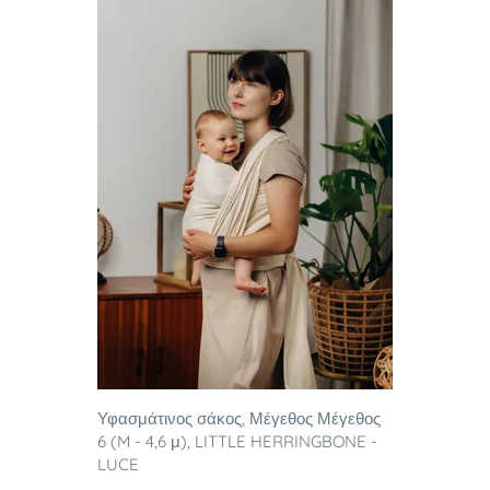
Υφασμάτινος σάκος, Μέγεθος Μέγεθος
6 (M - 4,6 μ), LITTLE HERRINGBONE -
LUCE