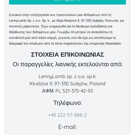
Συναινώ στην επεξεργασία των προσωπικών μου δεδομένων από τη
LennyLamb Sp. z o.o. Sp. k., με έδρα Kłudzice 9, 97-330 Sulejów, Πολωνία, για
σκοπούς μάρκετινγκ. Έχω ενημερωθεί για το δικαίωμα πρόσβασης και
διόρθωσης των δεδομένων μου. Γνωρίζω ότι μπορώ να ανακαλέσω τη
συναίνεσή μου ανά πάσα στιγμή, γεγονός που θα έχει ως αποτέλεσμα τη
διαγραφή του email μου από τη λίστα παραληπτών της υπηρεσίας Newsletter.
ΣΤΟΙΧΕΊΑ ΕΠΙΚΟΙΝΩΝΊΑΣ
Οι παραγγελίες λιανικής εκτελούνται από:
LennyLamb sp. z o.o. sp.k.
Kłudzice 9, 97-330 Sulejów, Poland
ΑΦΜ: PL 521-375-42-92
Τηλέφωνο:
+48 222-57-888-2
E-mail: