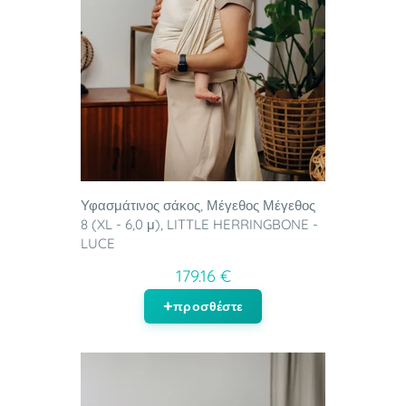
Υφασμάτινος σάκος, Μέγεθος Μέγεθος
8 (XL - 6,0 μ), LITTLE HERRINGBONE -
LUCE
179.16 €
προσθέστε