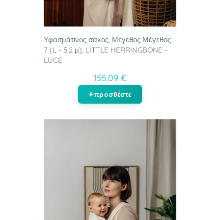
Υφασμάτινος σάκος, Μέγεθος Μέγεθος
7 (L - 5,2 μ), LITTLE HERRINGBONE -
LUCE
155.09 €
προσθέστε