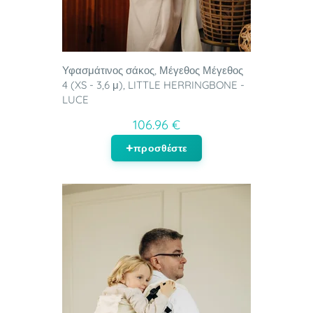
Υφασμάτινος σάκος, Μέγεθος Μέγεθος
4 (XS - 3,6 μ), LITTLE HERRINGBONE -
LUCE
106.96 €
προσθέστε