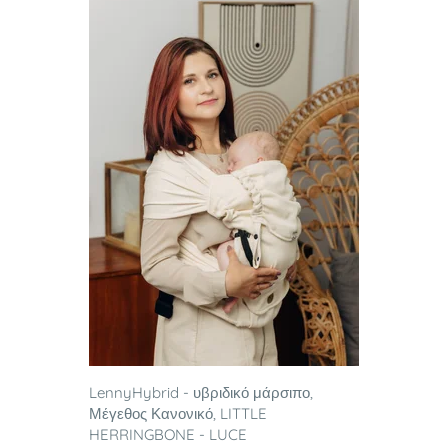
LennyHybrid - υβριδικό μάρσιπο,
Μέγεθος Κανονικό, LITTLE
HERRINGBONE - LUCE