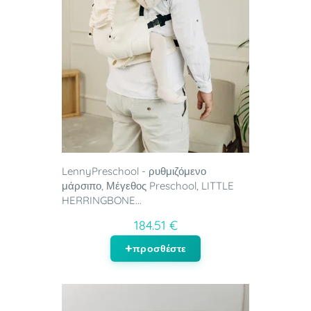
LennyPreschool - ρυθμιζόμενο
μάρσιπο, Μέγεθος Preschool, LITTLE
HERRINGBONE...
184.51 €
προσθέστε