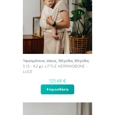
Υφασμάτινος σάκος, Μέγεθος Μέγεθος
5 (S - 4,2 μ), LITTLE HERRINGBONE -
LUCE
125.68 €
προσθέστε