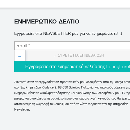
ΕΝΗΜΕΡΩΤΙΚΟ ΔΕΛΤΙΟ
Εγγραφείτε στο NEWSLETTER μας για να ενημερώνεστε! :)
→
→ ΣΎΡΕΤΕ ΓΙΑ ΕΠΙΒΕΒΑΊΩΣΗ
Συναινώ στην επεξεργασία των προσωπικών μου δεδομένων από τη LennyLamb 
o.o. Sp. k., με έδρα Kłudzice 9, 97-330 Sulejów, Πολωνία, για σκοπούς μάρκετινγ
ενημερωθεί για το δικαίωμα πρόσβασης και διόρθωσης των δεδομένων μου. Γνωρί
μπορώ να ανακαλέσω τη συναίνεσή μου ανά πάσα στιγμή, γεγονός που θα έχει 
αποτέλεσμα τη διαγραφή του email μου από τη λίστα παραληπτών της υπηρεσίας
Newsletter.