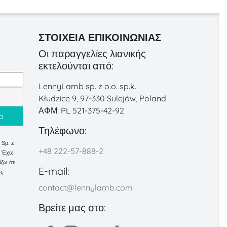
ΣΤΟΙΧΕΊΑ ΕΠΙΚΟΙΝΩΝΊΑΣ
Οι παραγγελίες λιανικής
εκτελούνται από:
LennyLamb sp. z o.o. sp.k.
Kłudzice 9, 97-330 Sulejów, Poland
ΑΦΜ: PL 521-375-42-92
Τηλέφωνο:
Sp. z
+48 222-57-888-2
κ. Έχω
ζω ότι
E-mail:
ως
contact@lennylamb.com
Βρείτε μας στο: